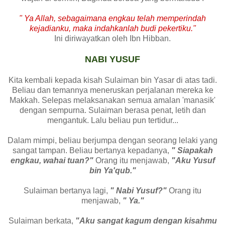
" Ya Allah, sebagaimana engkau telah memperindah
kejadianku, maka indahkanlah budi pekertiku."
Ini diriwayatkan oleh Ibn Hibban.
NABI YUSUF
Kita kembali kepada kisah Sulaiman bin Yasar di atas tadi.
Beliau dan temannya meneruskan perjalanan mereka ke
Makkah. Selepas melaksanakan semua amalan 'manasik'
dengan sempurna. Sulaiman berasa penat, letih dan
mengantuk. Lalu beliau pun tertidur...
Dalam mimpi, beliau berjumpa dengan seorang lelaki yang
sangat tampan. Beliau bertanya kepadanya,
" Siapakah
engkau, wahai tuan?"
Orang itu menjawab,
"Aku Yusuf
bin Ya'qub."
Sulaiman bertanya lagi,
" Nabi Yusuf?"
Orang itu
menjawab,
" Ya."
Sulaiman berkata,
"Aku sangat kagum dengan kisahmu