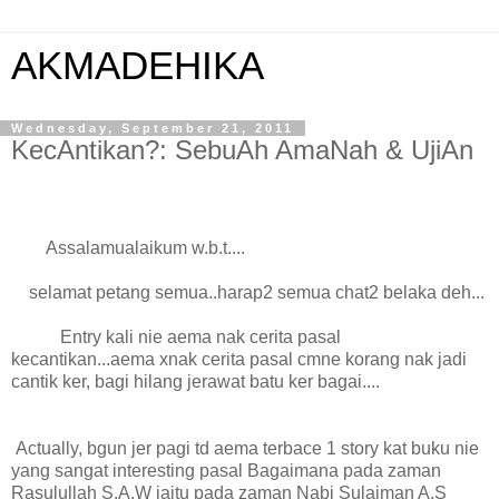
AKMADEHIKA
Wednesday, September 21, 2011
KecAntikan?: SebuAh AmaNah & UjiAn
Assalamualaikum w.b.t....
selamat petang semua..harap2 semua chat2 belaka deh...
Entry kali nie aema nak cerita pasal
kecantikan...aema xnak cerita pasal cmne korang nak jadi
cantik ker, bagi hilang jerawat batu ker bagai....
Actually, bgun jer pagi td aema terbace 1 story kat buku nie
yang sangat interesting pasal Bagaimana pada zaman
Rasulullah S.A.W iaitu pada zaman Nabi Sulaiman A.S