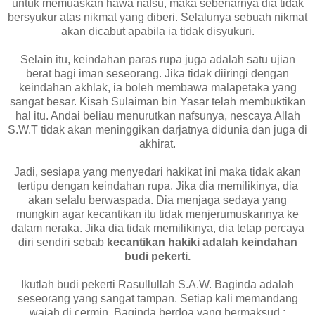
untuk memuaskan hawa nafsu, maka sebenarnya dia tidak
bersyukur atas nikmat yang diberi. Selalunya sebuah nikmat
akan dicabut apabila ia tidak disyukuri.
Selain itu, keindahan paras rupa juga adalah satu ujian
berat bagi iman seseorang. Jika tidak diiringi dengan
keindahan akhlak, ia boleh membawa malapetaka yang
sangat besar. Kisah Sulaiman bin Yasar telah membuktikan
hal itu. Andai beliau menurutkan nafsunya, nescaya Allah
S.W.T tidak akan meninggikan darjatnya didunia dan juga di
akhirat.
Jadi, sesiapa yang menyedari hakikat ini maka tidak akan
tertipu dengan keindahan rupa. Jika dia memilikinya, dia
akan selalu berwaspada. Dia menjaga sedaya yang
mungkin agar kecantikan itu tidak menjerumuskannya ke
dalam neraka. Jika dia tidak memilikinya, dia tetap percaya
diri sendiri sebab
kecantikan hakiki adalah keindahan
budi pekerti.
Ikutlah budi pekerti Rasullullah S.A.W. Baginda adalah
seseorang yang sangat tampan. Setiap kali memandang
wajah di cermin, Baginda berdoa yang bermaksud :